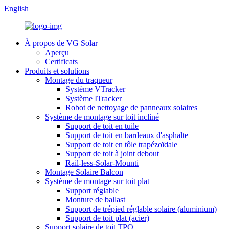
English
À propos de VG Solar
Aperçu
Certificats
Produits et solutions
Montage du traqueur
Système VTracker
Système ITracker
Robot de nettoyage de panneaux solaires
Système de montage sur toit incliné
Support de toit en tuile
Support de toit en bardeaux d'asphalte
Support de toit en tôle trapézoïdale
Support de toit à joint debout
Rail-less-Solar-Mounti
Montage Solaire Balcon
Système de montage sur toit plat
Support réglable
Monture de ballast
Support de trépied réglable solaire (aluminium)
Support de toit plat (acier)
Support solaire de toit TPO