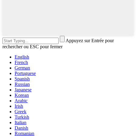
Appuyez sur Entrée pour
rechercher ou ESC pour fermer
English
French
German
Portuguese
Spanish
Russian
Japanese
Korean
Arabic
Irish
Greek
Turkish
Italian
Danish
Romanian