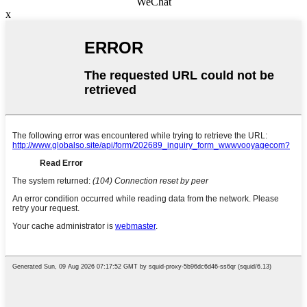
WeChat
x