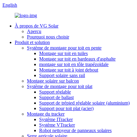
English
À propos de VG Solar
Aperçu
Pourquoi nous choisir
Produit et solution
Système de montage pour toit en pente
Montage sur toit en tuiles
Montage sur toit en bardeaux d'asphalte
montage sur toit en tôle trapézoïdale
Montage sur toit à joint debout
Support solaire sans rail
Montage solaire sur balcon
Système de montage pour toit plat
Support réglable
Support de ballast
Support de trépied réglable solaire (aluminium)
Support pour toit plat (acier)
Montage du tracker
Système ITracker
Système VTracker
Robot nettoyeur de panneaux solaires
Serre agricole solaire