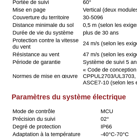
Portée de suivi
60°
Mise en page
Vertical (deux module
Couverture du territoire
30-5096
Distance minimale du sol
0,5 m (selon les exige
Durée de vie du système
plus de 30 ans
Protection contre la vitesse
24 m/s (selon les exig
du vent
Résistance au vent
47 m/s (selon les exig
Période de garantie
Système de suivi 5 a
« Code de conception 
Normes de mise en œuvre
CPP
UL2703/UL3703,
ASCE7-10 (selon les e
Paramètres du système électrique
Mode de contrôle
MCU
Précision du suivi
02°
Degré de protection
IP66
Adaptation à la température
-40°C-70°C